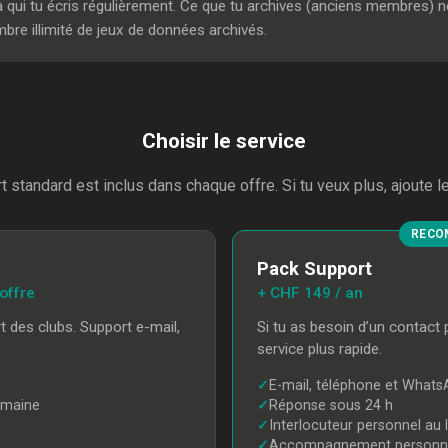
 qui tu écris régulièrement. Ce que tu archives (anciens membres) n
re illimité de jeux de données archivés.
Choisir le service
 standard est inclus dans chaque offre. Si tu veux plus, ajoute 
RECO
Pack Support
offre
+ CHF 149 / an
rt des clubs. Support e-mail,
Si tu as besoin d’un contact 
.
service plus rapide.
✓
E-mail, téléphone et What
emaine
✓
Réponse sous 24 h
✓
Interlocuteur personnel au 
✓
Accompagnement personnal