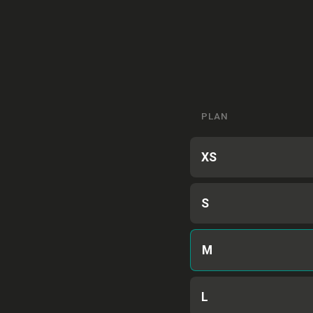
PLAN
XS
S
M
L