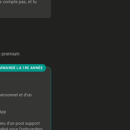
e compte pas, et tu
le premium.
MMANDÉ LA 1RE ANNÉE
personnel et d’un
sApp
lieu d’un pool support
isé pour l’onboarding