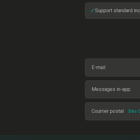
✓
Support standard inc
E-mail
Messages in-app
Courrier postal
Dès C