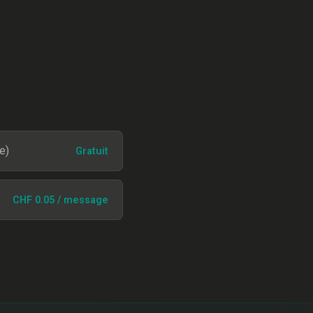
e)
Gratuit
CHF 0.05 / message