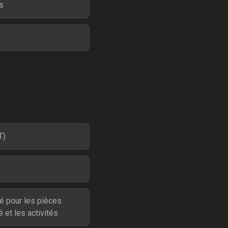
s
T)
é pour les pièces
é et les activités