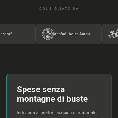
CONSIGLIATO DA
f
Altpfadi Adler Aarau
Kuns
Spese senza
montagne di buste
Indennità allenatori, acquisti di materiale,