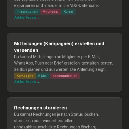
exportieren und manuell in die NDS-Datenbank
(BASPO) importieren; eine vollautomatische
Integrationen
Mitglieder
Kurse
Artikel lesen →
Synchronisation ist wegen fehlender API nicht möglich.
Mitteilungen (Kampagnen) erstellen und
versenden
Du kannst Mitteilungen an Mitglieder per E-Mail,
WhatsApp, Push oder Brief erstellen, gestalten, testen,
zeitlich planen und auswerten. Die Anleitung zeigt
Schritt-für-Schritt, wie du Kampagnen anlegst, Inhalte
Kampagne
E-Mail
Kommunikation
Artikel lesen →
im Drag-&-Drop-Editor erstellst, Test-Sendungen
machst und Empfänger sowie Versandoptionen
festlegst.
Rechnungen stornieren
Du kannst Rechnungen je nach Status löschen,
stornieren oder wiederherstellen:
unbezahlte/unschickte Rechnungen löschen;