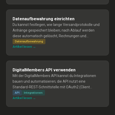
Datenaufbewahrung einrichten
Du kannst festlegen, wie lange Versandprotokolle und
Anhänge gespeichert bleiben; nach Ablauf werden
diese automatisch gelöscht, Rechnungen und
Mitgliederdaten bleiben erhalten. Die Bereinigung läuft
Datenaufbewahrung
Artikel lesen →
wöchentlich und die Standardfrist ist 730 Tage (inaktive
Organisationen: 90 Tage).
DigitalMembers API verwenden
Mit der DigitalMembers API kannst du Integrationen
bauen und automatisieren; die API nutzt eine
Standard-REST-Schnittstelle mit OAuth2 (Client
Credentials). Anleitung: API-Schlüssel erstellen, Token
API
Integrationen
Artikel lesen →
per OAuth2 holen, Anfragen mit Bearer-Token senden,
Schlüssel widerrufen und Sicherheits-Hinweise.