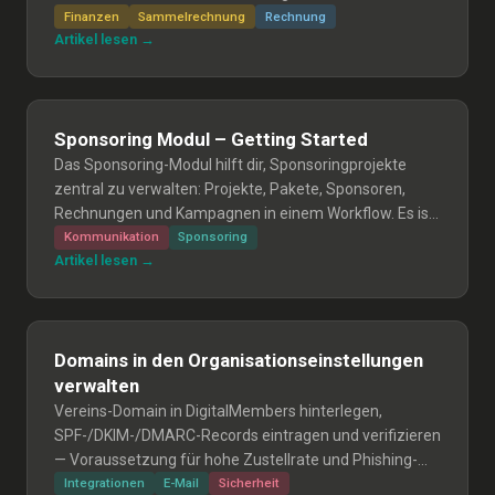
versendete/bezahlt Rechnungen stornieren; stornierte
Finanzen
Sammelrechnung
Rechnung
Artikel lesen →
Rechnungen wiederherstellen; und Erinnerungen für
ehemalige Mitglieder entfernen.
Sponsoring Modul – Getting Started
Das Sponsoring-Modul hilft dir, Sponsoringprojekte
zentral zu verwalten: Projekte, Pakete, Sponsoren,
Rechnungen und Kampagnen in einem Workflow. Es ist
aktuell noch in Beta.
Kommunikation
Sponsoring
Artikel lesen →
Domains in den Organisationseinstellungen
verwalten
Vereins-Domain in DigitalMembers hinterlegen,
SPF-/DKIM-/DMARC-Records eintragen und verifizieren
— Voraussetzung für hohe Zustellrate und Phishing-
Schutz.
Integrationen
E-Mail
Sicherheit