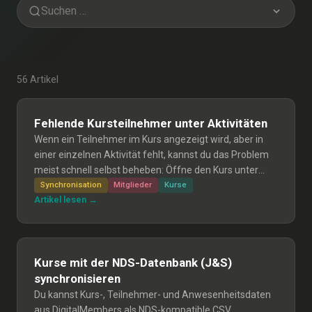
56 Artikel
Fehlende Kursteilnehmer unter Aktivitäten
Wenn ein Teilnehmer im Kurs angezeigt wird, aber in
einer einzelnen Aktivität fehlt, kannst du das Problem
meist schnell selbst beheben: Öffne den Kurs unter
«Aktivitäten → Kurs verwalten» und klicke auf
Synchronisation
Mitglieder
Kurse
Artikel lesen →
Speichern, damit die Teilnehmer synchronisiert werden.
Kurse mit der NDS-Datenbank (J&S)
synchronisieren
Du kannst Kurs-, Teilnehmer- und Anwesenheitsdaten
aus DigitalMembers als NDS-kompatible CSV