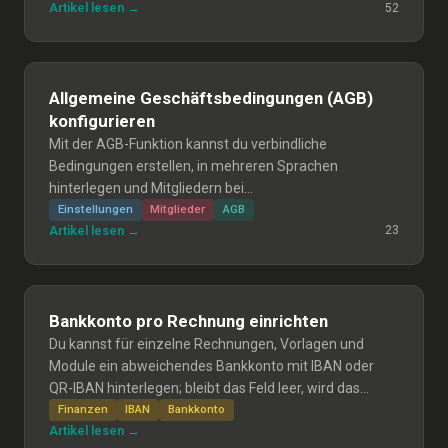
Artikel lesen →
52
Allgemeine Geschäftsbedingungen (AGB)
konfigurieren
Mit der AGB-Funktion kannst du verbindliche
Bedingungen erstellen, in mehreren Sprachen
hinterlegen und Mitgliedern bei
Formularen/Kursanmeldungen zur aktiven
Einstellungen
Mitglieder
AGB
Artikel lesen →
23
Zustimmung vorlegen; Einwilligungen werden
protokolliert und bleiben bei Änderung bestehen.
Bankkonto pro Rechnung einrichten
Du kannst für einzelne Rechnungen, Vorlagen und
Module ein abweichendes Bankkonto mit IBAN oder
QR-IBAN hinterlegen; bleibt das Feld leer, wird das
Standard-Bankkonto aus den
Finanzen
IBAN
Bankkonto
Artikel lesen →
Buchhaltungseinstellungen verwendet.