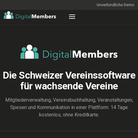
Unverbindliche Demo
Die Schweizer Vereinssoftware
für wachsende Vereine
Mitgliederverwaltung, Vereinsbuchhaltung, Veranstaltungen,
Spesen und Kommunikation in einer Plattform. 14 Tage
kostenlos, ohne Kreditkarte.
ENTDECKEN
Mitgliederliste_2026_final_v7 (Kopie) (aktuell).xlsx — Excel