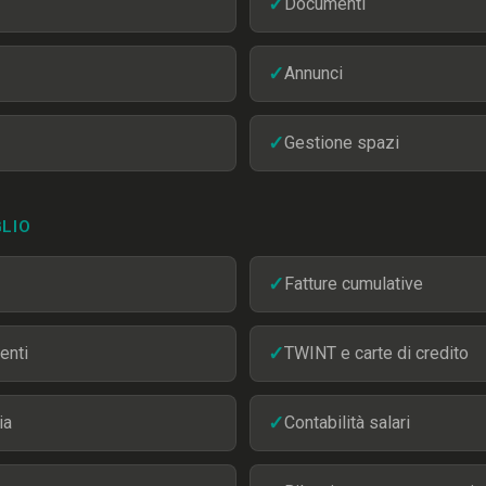
✓
Documenti
✓
Annunci
✓
Gestione spazi
GLIO
✓
Fatture cumulative
enti
✓
TWINT e carte di credito
ia
✓
Contabilità salari