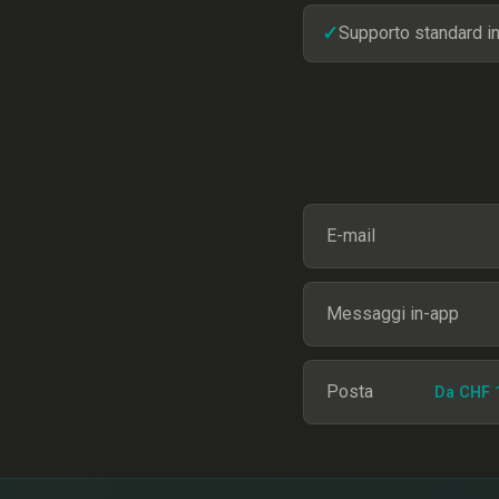
✓
Supporto standard i
E-mail
Messaggi in-app
Posta
Da CHF 1