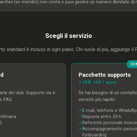
rchivi (ex membri) non conta e puoi gestire un numero illimitato di r
Scegli il servizio
rto standard è incluso in ogni piano. Chi vuole di più, aggiunge il
CON
rd
Pacchetto supporto
+ CHF 149 / anno
rte dei club. Supporto via e-
Se hai bisogno di un contatto
e FAQ.
servizio più rapido.
✓
E-mail, telefono e WhatsA
ettimana
✓
Risposta entro 24 h
Q
✓
Referente personale invece
✓
Accompagnamento persona
l’onboarding