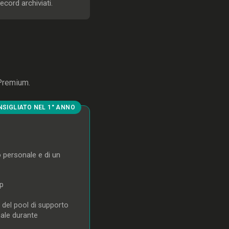
ecord archiviati.
 Premium.
SIGLIATO NEL 1° ANNO
 personale e di un
pp
 del pool di supporto
le durante