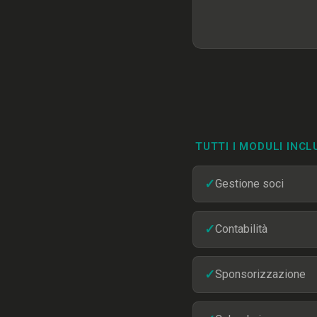
TUTTI I MODULI INCL
✓
Gestione soci
✓
Contabilità
✓
Sponsorizzazione