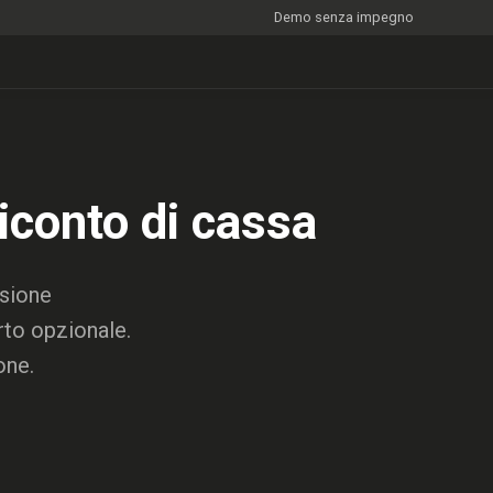
Demo senza impegno
iconto di cassa
nsione
rto opzionale.
one.