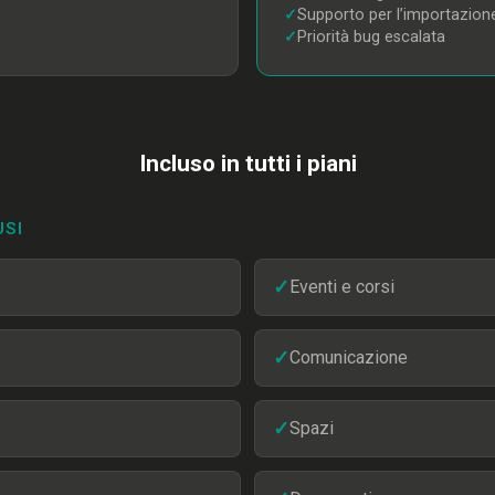
✓
Supporto per l’importazione
✓
Priorità bug escalata
Incluso in tutti i piani
USI
✓
Eventi e corsi
✓
Comunicazione
✓
Spazi