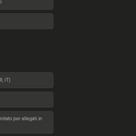
o
R, IT)
mitato per allegati in