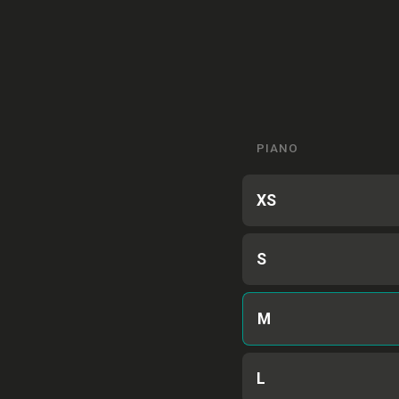
PIANO
XS
S
M
L