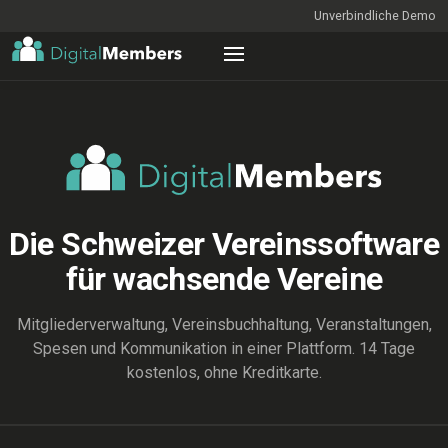
Unverbindliche Demo
Die Schweizer Vereinssoftware
für wachsende Vereine
Mitgliederverwaltung, Vereinsbuchhaltung, Veranstaltungen,
Spesen und Kommunikation in einer Plattform. 14 Tage
kostenlos, ohne Kreditkarte.
ENTDECKEN
Mitgliederliste_2026_final_v7 (Kopie) (aktuell).xlsx — Excel