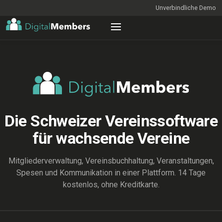
Unverbindliche Demo
Die Schweizer Vereinssoftware
für wachsende Vereine
Mitgliederverwaltung, Vereinsbuchhaltung, Veranstaltungen,
Spesen und Kommunikation in einer Plattform. 14 Tage
kostenlos, ohne Kreditkarte.
ENTDECKEN
Mitgliederliste_2026_final_v7 (Kopie) (aktuell).xlsx — Excel