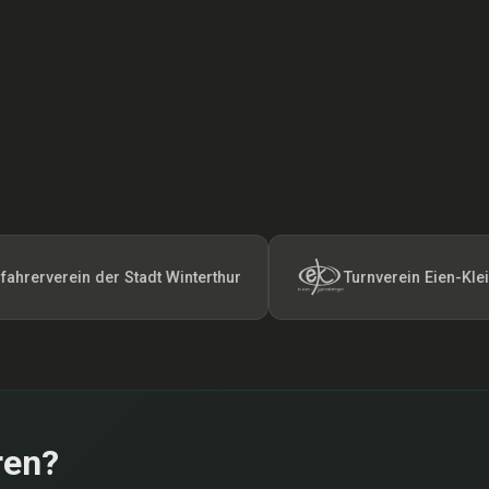
ein der Stadt Winterthur
Turnverein Eien-Kleindötting
ren?