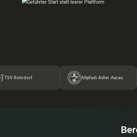
ohrdorf
Altpfadi Adler Aarau
Ber