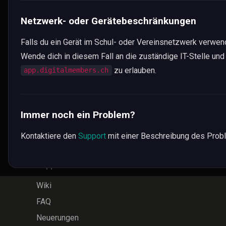
Integrationen
Netzwerk- oder Gerätebeschränkungen
Technik & Sicherheit
API & Schnittstellen
Falls du ein Gerät im Schul- oder Vereinsnetzwerk verwen
Wende dich in diesem Fall an die zuständige IT-Stelle un
Künstliche Intelligenz
zu erlauben.
app.digitalmembers.ch
Links
Preise
Immer noch ein Problem?
Reviews
Kontaktiere den
Support
mit einer Beschreibung des Probl
Kontakt
Support
Wiki
FAQ
Neuerungen