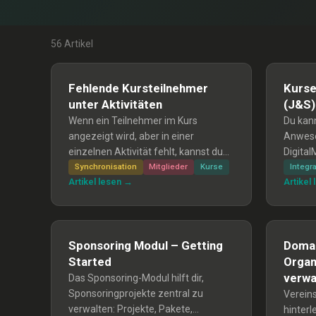
56 Artikel
Fehlende Kursteilnehmer
Kurse
unter Aktivitäten
(J&S)
Wenn ein Teilnehmer im Kurs
Du kann
angezeigt wird, aber in einer
Anwese
einzelnen Aktivität fehlt, kannst du
Digita
das Problem meist schnell selbst
CSV exp
Synchronisation
Mitglieder
Kurse
Integr
Artikel lesen →
Artikel
beheben: Öffne den Kurs unter
NDS-Da
«Aktivitäten → Kurs verwalten» und
importi
klicke auf Speichern, damit die
Synchr
Teilnehmer synchronisiert werden.
API nic
Sponsoring Modul – Getting
Domai
Started
Organ
verwa
Das Sponsoring-Modul hilft dir,
Sponsoringprojekte zentral zu
Verein
verwalten: Projekte, Pakete,
hinter