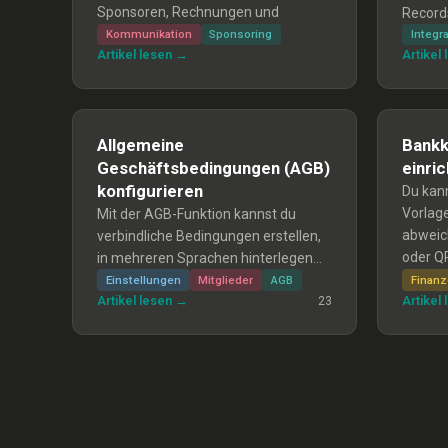
Sponsoren, Rechnungen und
Records
Kampagnen in einem Workflow. Es ist
Voraus
Kommunikation
Sponsoring
Integr
Artikel lesen →
Artikel
aktuell noch in Beta.
und Ph
Allgemeine
Bankk
Geschäftsbedingungen (AGB)
einri
konfigurieren
Du kan
Vorlag
Mit der AGB-Funktion kannst du
abweic
verbindliche Bedingungen erstellen,
oder QR
in mehreren Sprachen hinterlegen
Feld le
und Mitgliedern bei
Einstellungen
Mitglieder
AGB
Finan
Artikel lesen →
Artikel
Bankko
23
Formularen/Kursanmeldungen zur
Buchha
aktiven Zustimmung vorlegen;
verwen
Einwilligungen werden protokolliert
und bleiben bei Änderung bestehen.