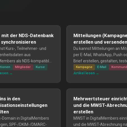
 mit der NDS-Datenbank
Mitteilungen (Kampagne
 synchronisieren
erstellen und versende
st Kurs-, Teilnehmer- und
Du kannst Mitteilungen an Mit
nheitsdaten aus
per E-Mail, WhatsApp, Push o
lMembers als NDS-kompatible
Brief erstellen, gestalten, test
ortieren und manuell in die
zeitlich planen und auswerten
ationen
Mitglieder
Kurse
Kampagne
E-Mail
Kommunik
 lesen →
Artikel lesen →
tenbank (BASPO)
Anleitung zeigt Schritt-für-Sch
eren; eine vollautomatische
wie du Kampagnen anlegst, In
onisation ist wegen fehlender
im Drag-&-Drop-Editor erstells
ht möglich.
Sendungen machst und Empf
ns in den
Mehrwertsteuer einrich
sowie Versandoptionen festle
isationseinstellungen
und die MWST-Abrechn
lten
erstellen
s-Domain in DigitalMembers
MWST in DigitalMembers einr
legen, SPF-/DKIM-/DMARC-
und die MWST-Abrechnung n