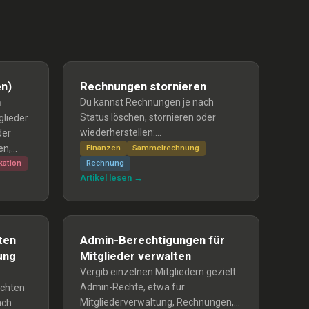
n)
Rechnungen stornieren
n
Du kannst Rechnungen je nach
Status löschen, stornieren oder
glieder
wiederherstellen:
der
unbezahlte/unschickte Rechnungen
en,
Finanzen
Sammelrechnung
löschen; versendete/bezahlt
. Die
ation
Rechnung
Artikel lesen →
Rechnungen stornieren; stornierte
ritt,
Rechnungen wiederherstellen; und
halte
Erinnerungen für ehemalige
t, Test-
Mitglieder entfernen.
änger
ten
Admin-Berechtigungen für
gst.
ung
Mitglieder verwalten
Vergib einzelnen Mitgliedern gezielt
Admin-Rechte, etwa für
ichten
Mitgliederverwaltung, Rechnungen,
ach