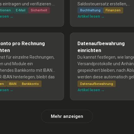
 eintragen und verifizieren —
Saldosteuersatz erstellen,
setzung für hohe Zustellrate
kontrollieren und bei der EST
ationen
E-Mail
Sicherheit
Buchhaltung
Finanzen
 lesen →
Artikel lesen →
ishing-Schutz.
einreichen.
onto pro Rechnung
Datenaufbewahrung
chten
einrichten
nst für einzelne Rechnungen,
Du kannst festlegen, wie lang
en und Module ein
Versandprotokolle und Anhä
hendes Bankkonto mit IBAN
gespeichert bleiben; nach Abl
-IBAN hinterlegen; bleibt das
werden diese automatisch gel
er, wird das Standard-
Rechnungen und Mitgliederda
zen
IBAN
Bankkonto
Datenaufbewahrung
 lesen →
Artikel lesen →
nto aus den
bleiben erhalten. Die Bereinig
ltungseinstellungen
läuft wöchentlich und die
det.
Standardfrist ist 730 Tage (in
Organisationen: 90 Tage).
Mehr anzeigen