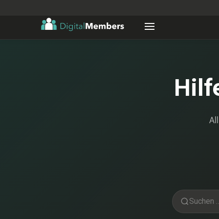
Hil
Al