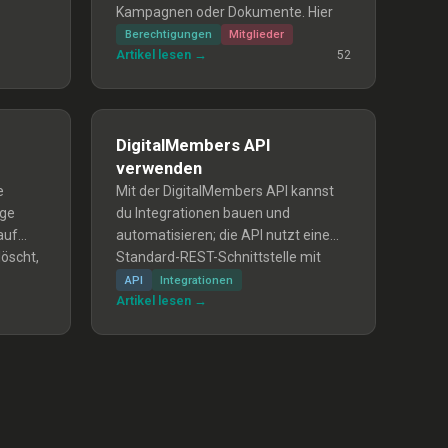
Kampagnen oder Dokumente. Hier
erfährst du, was jede Rolle genau
V
Berechtigungen
Mitglieder
Artikel lesen →
kann.
52
DigitalMembers API
verwenden
e
Mit der DigitalMembers API kannst
nge
du Integrationen bauen und
auf
automatisieren; die API nutzt eine
öscht,
Standard-REST-Schnittstelle mit
ten
OAuth2 (Client Credentials).
API
Integrationen
Artikel lesen →
ung
Anleitung: API-Schlüssel erstellen,
Token per OAuth2 holen, Anfragen
aktive
mit Bearer-Token senden, Schlüssel
widerrufen und Sicherheits-
Hinweise.