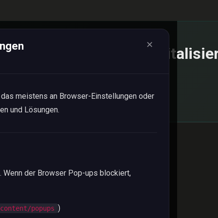
ängen
✕
eit, deinen Verein zu digitalisie
Kostenlos testen
 das meistens an Browser-Einstellungen oder
hen und Lösungen.
. Wenn der Browser Pop-ups blockiert,
)
/content/popups