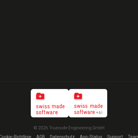
© 2026 Truecode Engineering GmbH
Cookie-Richtlinie
AGB
Datenschutz
App-Status
Support
Tea