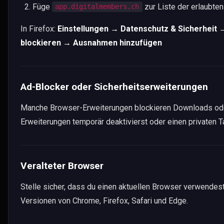
Füge
zur Liste der erlaubten
app.digitalmembers.ch
Spesen
Veranstaltungen
In Firefox:
Einstellungen → Datenschutz & Sicherheit
Kommunikation
blockieren → Ausnahmen hinzufügen
Sponsoring
Weitere Module
Ad-Blocker oder Sicherheitserweiterungen
Vereinsverwaltung
Manche Browser-Erweiterungen blockieren Downloads oder
Alle Funktionen
Erweiterungen temporär deaktivierst oder einen privaten 
Wiki & Aufgaben
Kalender
Veralteter Browser
Dokumentenablage
Kleinanzeigen
Stelle sicher, dass du einen aktuellen Browser verwendest
AGB & Einverständnisse
Versionen von Chrome, Firefox, Safari und Edge.
Raumverwaltung