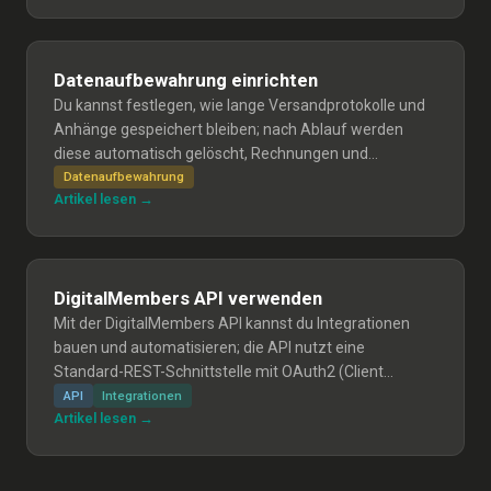
Datenaufbewahrung einrichten
Du kannst festlegen, wie lange Versandprotokolle und
Anhänge gespeichert bleiben; nach Ablauf werden
diese automatisch gelöscht, Rechnungen und
Mitgliederdaten bleiben erhalten. Die Bereinigung läuft
Datenaufbewahrung
Artikel lesen →
wöchentlich und die Standardfrist ist 730 Tage (inaktive
Organisationen: 90 Tage).
DigitalMembers API verwenden
Mit der DigitalMembers API kannst du Integrationen
bauen und automatisieren; die API nutzt eine
Standard-REST-Schnittstelle mit OAuth2 (Client
Credentials). Anleitung: API-Schlüssel erstellen, Token
API
Integrationen
Artikel lesen →
per OAuth2 holen, Anfragen mit Bearer-Token senden,
Schlüssel widerrufen und Sicherheits-Hinweise.