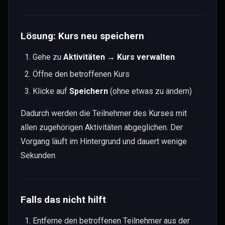
Dokumentenablage
Kleinanzeigen
AGB & Einverständnisse
Lösung: Kurs neu speichern
Raumverwaltung
Gehe zu
Aktivitäten → Kurs verwalten
Integrationen
Öffne den betroffenen Kurs
Technik & Sicherheit
Klicke auf
Speichern
(ohne etwas zu ändern)
API & Schnittstellen
Dadurch werden die Teilnehmer des Kurses mit
Künstliche Intelligenz
allen zugehörigen Aktivitäten abgeglichen. Der
Vorgang läuft im Hintergrund und dauert wenige
Links
Sekunden.
Preise
Reviews
Kontakt
Falls das nicht hilft
Entferne den betroffenen Teilnehmer aus der
Support