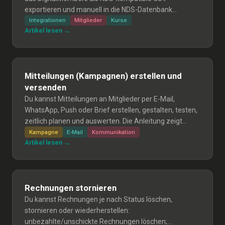
exportieren und manuell in die NDS-Datenbank
(BASPO) importieren; eine vollautomatische
Integrationen
Mitglieder
Kurse
Artikel lesen →
Synchronisation ist wegen fehlender API nicht möglich.
Mitteilungen (Kampagnen) erstellen und
versenden
Du kannst Mitteilungen an Mitglieder per E-Mail,
WhatsApp, Push oder Brief erstellen, gestalten, testen,
zeitlich planen und auswerten. Die Anleitung zeigt
Schritt-für-Schritt, wie du Kampagnen anlegst, Inhalte
Kampagne
E-Mail
Kommunikation
Artikel lesen →
im Drag-&-Drop-Editor erstellst, Test-Sendungen
machst und Empfänger sowie Versandoptionen
festlegst.
Rechnungen stornieren
Du kannst Rechnungen je nach Status löschen,
stornieren oder wiederherstellen:
unbezahlte/unschickte Rechnungen löschen;