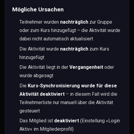
Mögliche Ursachen
Übersicht
Mitgliederverwaltung
Teilnehmer wurden
nachträglich
zur Gruppe
Buchhaltung
oder zum Kurs hinzugefügt – die Aktivität wurde
dabei nicht automatisch aktualisiert
Spesen
Die Aktivität wurde
nachträglich
zum Kurs
Veranstaltungen
hinzugefügt
Kommunikation
Die Aktivität liegt in der
Vergangenheit
oder
Sponsoring
wurde abgesagt
Weitere Module
Die
Kurs-Synchronisierung wurde für diese
Aktivität deaktiviert
– in diesem Fall wird die
Vereinsverwaltung
Teilnehmerliste nur manuell über die Aktivität
Alle Funktionen
gesteuert
Wiki & Aufgaben
Das Mitglied ist
deaktiviert
(Einstellung «Login
Kalender
Aktiv» im Mitgliederprofil)