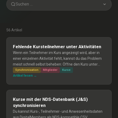
56 Artikel
Fehlende Kursteilnehmer unter Aktivitäten
Wenn ein Teilnehmer im Kurs angezeigt wird, aber in
einer einzelnen Aktivität fehlt, kannst du das Problem
meist schnell selbst beheben: Öffne den Kurs unter
«Aktivitäten → Kurs verwalten» und klicke auf
Synchronisation
Mitglieder
Kurse
Artikel lesen →
Speichern, damit die Teilnehmer synchronisiert werden.
Kurse mit der NDS-Datenbank (J&S)
synchronisieren
Du kannst Kurs-, Teilnehmer- und Anwesenheitsdaten
aus DigitalMembers als NDS-kompatible CSV