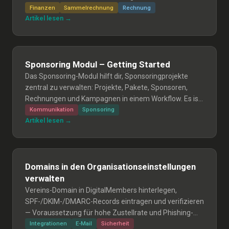
versendete/bezahlt Rechnungen stornieren; stornierte
Finanzen
Sammelrechnung
Rechnung
Artikel lesen →
Rechnungen wiederherstellen; und Erinnerungen für
ehemalige Mitglieder entfernen.
Sponsoring Modul – Getting Started
Das Sponsoring-Modul hilft dir, Sponsoringprojekte
zentral zu verwalten: Projekte, Pakete, Sponsoren,
Rechnungen und Kampagnen in einem Workflow. Es ist
aktuell noch in Beta.
Kommunikation
Sponsoring
Artikel lesen →
Domains in den Organisationseinstellungen
verwalten
Vereins-Domain in DigitalMembers hinterlegen,
SPF-/DKIM-/DMARC-Records eintragen und verifizieren
— Voraussetzung für hohe Zustellrate und Phishing-
Schutz.
Integrationen
E-Mail
Sicherheit