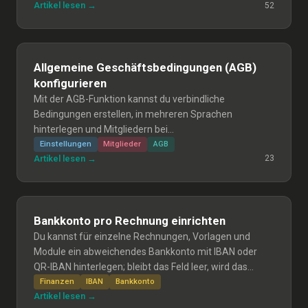
Artikel lesen →
52
Allgemeine Geschäftsbedingungen (AGB)
konfigurieren
Mit der AGB-Funktion kannst du verbindliche
Bedingungen erstellen, in mehreren Sprachen
hinterlegen und Mitgliedern bei
Formularen/Kursanmeldungen zur aktiven
Einstellungen
Mitglieder
AGB
Artikel lesen →
23
Zustimmung vorlegen; Einwilligungen werden
protokolliert und bleiben bei Änderung bestehen.
Bankkonto pro Rechnung einrichten
Du kannst für einzelne Rechnungen, Vorlagen und
Module ein abweichendes Bankkonto mit IBAN oder
QR-IBAN hinterlegen; bleibt das Feld leer, wird das
Standard-Bankkonto aus den
Finanzen
IBAN
Bankkonto
Artikel lesen →
Buchhaltungseinstellungen verwendet.