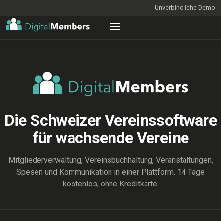
Unverbindliche Demo
Die Schweizer Vereinssoftware
für wachsende Vereine
Mitgliederverwaltung, Vereinsbuchhaltung, Veranstaltungen,
Spesen und Kommunikation in einer Plattform. 14 Tage
kostenlos, ohne Kreditkarte.
ENTDECKEN
Mitgliederliste_2026_final_v7 (Kopie) (aktuell).xlsx — Excel