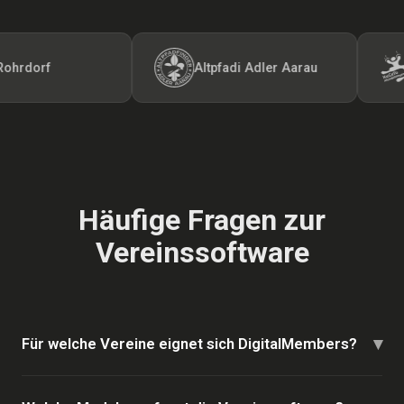
dorf
Altpfadi Adler Aarau
K
Häufige Fragen zur
Vereinssoftware
▾
Für welche Vereine eignet sich DigitalMembers?