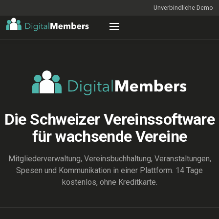
Unverbindliche Demo
Die Schweizer Vereinssoftware
für wachsende Vereine
Mitgliederverwaltung, Vereinsbuchhaltung, Veranstaltungen,
Spesen und Kommunikation in einer Plattform. 14 Tage
kostenlos, ohne Kreditkarte.
ENTDECKEN
Mitgliederliste_2026_final_v7 (Kopie) (aktuell).xlsx — Excel