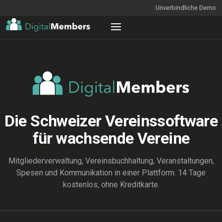
Unverbindliche Demo
Die Schweizer Vereinssoftware
für wachsende Vereine
Mitgliederverwaltung, Vereinsbuchhaltung, Veranstaltungen,
Spesen und Kommunikation in einer Plattform. 14 Tage
kostenlos, ohne Kreditkarte.
ENTDECKEN
Mitgliederliste_2026_final_v7 (Kopie) (aktuell).xlsx — Excel