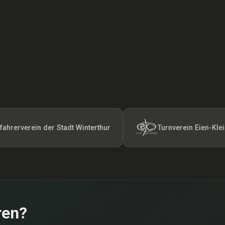
ein der Stadt Winterthur
Turnverein Eien-Kleindötting
ren?