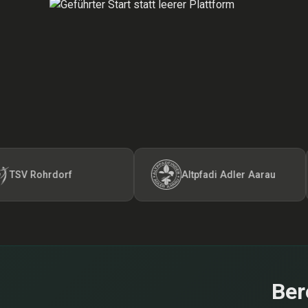
ohrdorf
Altpfadi Adler Aarau
Ber