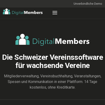
Unverbindliche Demo
Die Schweizer Vereinssoftware
für wachsende Vereine
Mitgliederverwaltung, Vereinsbuchhaltung, Veranstaltungen,
Spesen und Kommunikation in einer Plattform. 14 Tage
kostenlos, ohne Kreditkarte.
ENTDECKEN
Mitgliederliste_2026_final_v7 (Kopie) (aktuell).xlsx — Excel