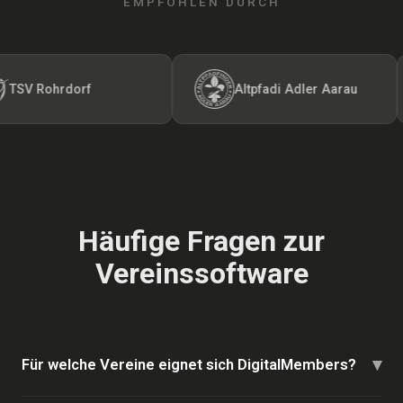
EMPFOHLEN DURCH
V Rohrdorf
Altpfadi Adler Aarau
Häufige Fragen zur
Vereinssoftware
▾
Für welche Vereine eignet sich DigitalMembers?