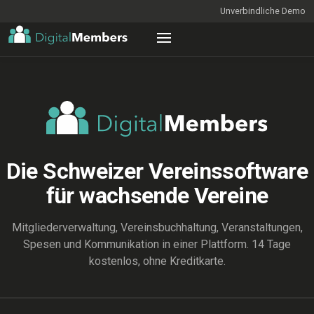
Unverbindliche Demo
Die Schweizer Vereinssoftware
für wachsende Vereine
Mitgliederverwaltung, Vereinsbuchhaltung, Veranstaltungen,
Spesen und Kommunikation in einer Plattform. 14 Tage
kostenlos, ohne Kreditkarte.
ENTDECKEN
Mitgliederliste_2026_final_v7 (Kopie) (aktuell).xlsx — Excel