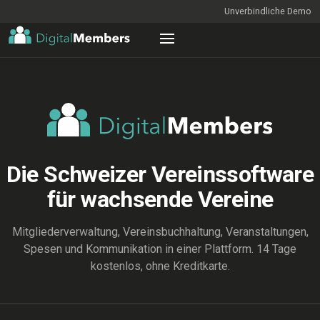
Unverbindliche Demo
Die Schweizer Vereinssoftware
für wachsende Vereine
Mitgliederverwaltung, Vereinsbuchhaltung, Veranstaltungen,
Spesen und Kommunikation in einer Plattform. 14 Tage
kostenlos, ohne Kreditkarte.
ENTDECKEN
Mitgliederliste_2026_final_v7 (Kopie) (aktuell).xlsx — Excel